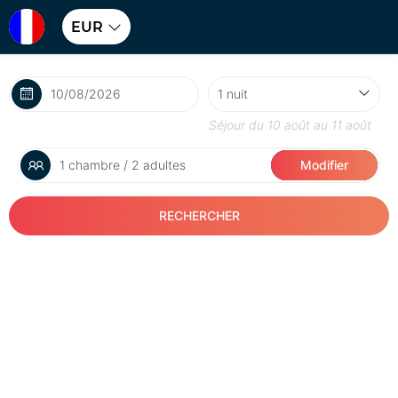
EUR
Séjour du
10 août
au
11 août
1 chambre / 2 adultes
Modifier